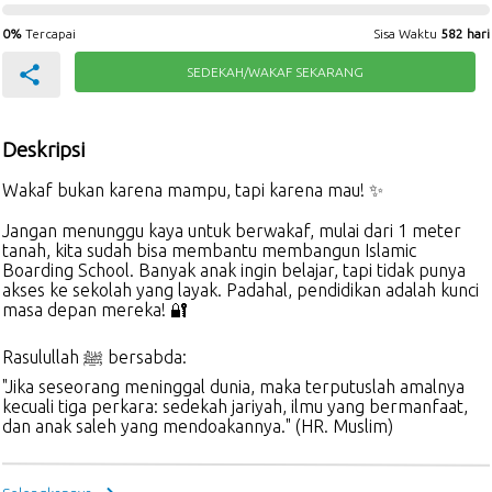
0%
Tercapai
Sisa Waktu
582 hari
Hamba Allah
Rp. 100.000
SEDEKAH/WAKAF SEKARANG
2025-05-02 04:32:34
AMSARI KUKUH RATNANTO
Rp. 200.000
Deskripsi
2025-03-17 14:49:50
Wakaf bukan karena mampu, tapi karena mau! ✨
AMSARI KUKUH RATNANTO
Jangan menunggu kaya untuk berwakaf, mulai dari 1 meter
Rp. 2.000.000
tanah, kita sudah bisa membantu membangun Islamic
2025-03-17 14:49:00
Boarding School. Banyak anak ingin belajar, tapi tidak punya
akses ke sekolah yang layak. Padahal, pendidikan adalah kunci
masa depan mereka! 🔐
Rasulullah ﷺ bersabda:
"Jika seseorang meninggal dunia, maka terputuslah amalnya
kecuali tiga perkara: sedekah jariyah, ilmu yang bermanfaat,
dan anak saleh yang mendoakannya." (HR. Muslim)
Setiap meter tanah yang diwakafkan menjadi amal jariyah
yang pahalanya terus mengalir, bahkan setelah kita tiada.